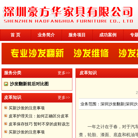
首 页
业务简介
服务项目
成功案例
专
服务分类
更多>>
皮革知识
沙发翻新前后对比图
皮革知识
更多>>
业务范围：深圳沙发翻新|深圳沙
买新沙发的注意事项
皮革护理关注：如何正确区分皮革
皮革保存技巧 暂时不穿的皮鞋该怎
一年之计在于春，对于汽
买新沙发的注意事项
样储存
查，轮胎、漆面、底盘和机油