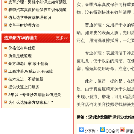
皮革护理：男鞋小知识之如何清洗
实，春季汽车真皮保养同样重
春季汽车真皮护理保养常识你知道
翻皮皮鞋
物，没有得到快速有效的清理
边逛边学些皮草护理知识
多少
普通护理：先用拧干水的
皮革平时护理方法
晒。如果皮的表面太脏，先用
选择豪方华的理由
更多>>
污点，用清洗液擦拭后，一定
价格低材料优质
专业护理：表层清洁干净
质量是硬道理
皮毛孔，便于以后的清洁。在
豪方华老厂家,敢于创新
塞，缩短其使用寿命。注意小
工商注册,权威认证,有保障
技术先进，不断创新
此外，值得一提的是，在
提供快速上门服务
质。由于真皮座椅来源于头层
8年以上专业沙发翻新师傅把关
出现小裂痕、磨花，可用鸡蛋
为什么选择豪方华家私厂?
美容店咨询美容技师寻找解决
标签：深圳沙发翻新|深圳沙发维
分享到：
QQ空间
新浪