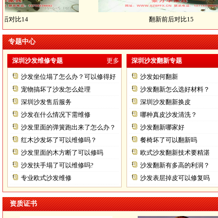
对比14
翻新前后对比15
专题中心
深圳沙发维修专题
更多
深圳沙发翻新专题
沙发坐位塌了怎么办？可以修得好
沙发如何翻新
不？
宠物搞坏了沙发怎么处理
沙发翻新怎么选好材料？
深圳沙发售后服务
深圳沙发翻新换皮
沙发在什么情况下需维修
哪种真皮沙发清洗？
沙发里面的弹簧跑出来了怎么办？
沙发翻新哪家好
红木沙发坏了可以维修吗？
餐椅坏了可以翻新吗
沙发里面的木方断了可以修吗
欧式沙发翻新技术要精湛
沙发扶手塌了可以维修吗?
沙发翻新有多高的利润？
专业欧式沙发维修
沙发表层掉皮可以修复吗
资质证书