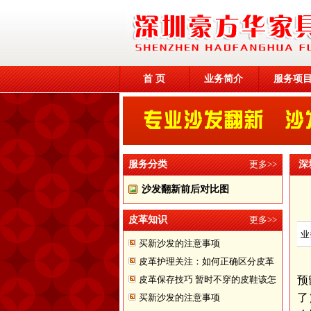
首 页
业务简介
服务项
服务分类
更多>>
深
沙发翻新前后对比图
皮革知识
更多>>
业
买新沙发的注意事项
皮革护理关注：如何正确区分皮革
皮革保存技巧 暂时不穿的皮鞋该怎
预
了
买新沙发的注意事项
样储存