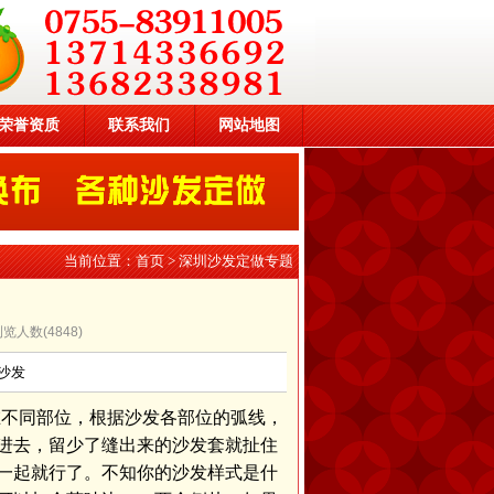
荣誉资质
联系我们
网站地图
当前位置：
首页
>
深圳沙发定做专题
 浏览人数(
4848
)
沙发
在不同部位，根据沙发各部位的弧线，
进去，留少了缝出来的沙发套就扯住
一起就行了。不知你的沙发样式是什