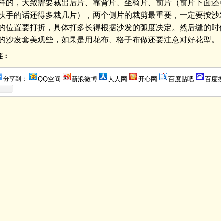
样的，大致需要裁出后片、靠背片、坐椅片、前片（前片下面还
扶手的话还得多裁几片），两个侧片的裁剪最重要，一定要按沙
的位置要打折，具体打多长得根据沙发的弧度决定。然后缝的时
的沙发套美观些，如果是用花布、格子布做还要注意对好花型。
签：
分享到：
QQ空间
新浪微博
人人网
开心网
百度贴吧
百度