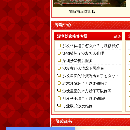
翻新前后对比12
专题中心
深圳沙发维修专题
更多
沙发坐位塌了怎么办？可以修得好
不？
宠物搞坏了沙发怎么处理
深圳沙发售后服务
沙发在什么情况下需维修
沙发里面的弹簧跑出来了怎么办？
红木沙发坏了可以维修吗？
沙发里面的木方断了可以修吗
沙发扶手塌了可以维修吗?
专业欧式沙发维修
资质证书