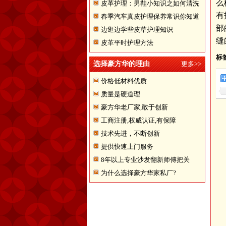
么
皮革护理：男鞋小知识之如何清洗
有
春季汽车真皮护理保养常识你知道
翻皮皮鞋
部
边逛边学些皮草护理知识
多少
缝
皮革平时护理方法
标
选择豪方华的理由
更多>>
价格低材料优质
质量是硬道理
豪方华老厂家,敢于创新
工商注册,权威认证,有保障
技术先进，不断创新
提供快速上门服务
8年以上专业沙发翻新师傅把关
为什么选择豪方华家私厂?