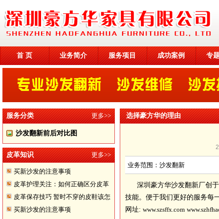
首 页
业务简介
服务项目
成功案例
专
服务分类
更多>>
选择豪方华的理由
沙发翻新前后对比图
皮革知识
更多>>
业务范围：沙发翻新
买新沙发的注意事项
皮革护理关注：如何正确区分皮革
深圳豪方华沙发翻新厂创于
皮革保存技巧 暂时不穿的皮鞋该怎
技能。便于我们更好的服务每
买新沙发的注意事项
网址:
www.szsffx.com
www.szhfha
样储存