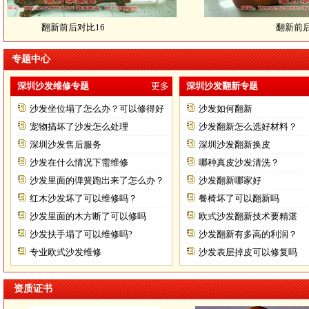
翻新前后对比16
翻新前后对比
专题中心
深圳沙发维修专题
更多
深圳沙发翻新专题
沙发坐位塌了怎么办？可以修得好
沙发如何翻新
不？
宠物搞坏了沙发怎么处理
沙发翻新怎么选好材料？
深圳沙发售后服务
深圳沙发翻新换皮
沙发在什么情况下需维修
哪种真皮沙发清洗？
沙发里面的弹簧跑出来了怎么办？
沙发翻新哪家好
红木沙发坏了可以维修吗？
餐椅坏了可以翻新吗
沙发里面的木方断了可以修吗
欧式沙发翻新技术要精湛
沙发扶手塌了可以维修吗?
沙发翻新有多高的利润？
专业欧式沙发维修
沙发表层掉皮可以修复吗
资质证书