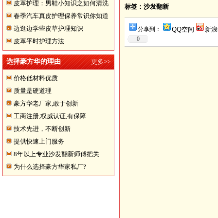
皮革护理：男鞋小知识之如何清洗
标签：沙发翻新
春季汽车真皮护理保养常识你知道
翻皮皮鞋
边逛边学些皮草护理知识
多少
分享到：
QQ空间
新浪
0
皮革平时护理方法
选择豪方华的理由
更多>>
价格低材料优质
质量是硬道理
豪方华老厂家,敢于创新
工商注册,权威认证,有保障
技术先进，不断创新
提供快速上门服务
8年以上专业沙发翻新师傅把关
为什么选择豪方华家私厂?