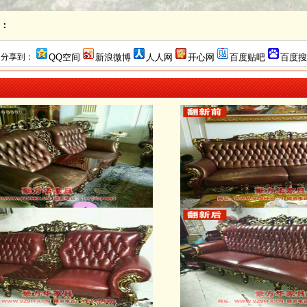
：
分享到：
QQ空间
新浪微博
人人网
开心网
百度贴吧
百度搜