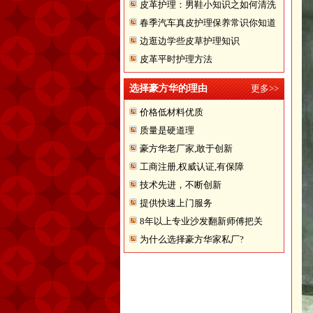
皮革护理：男鞋小知识之如何清洗
春季汽车真皮护理保养常识你知道
翻皮皮鞋
边逛边学些皮草护理知识
多少
皮革平时护理方法
选择豪方华的理由
更多>>
价格低材料优质
质量是硬道理
豪方华老厂家,敢于创新
工商注册,权威认证,有保障
技术先进，不断创新
提供快速上门服务
8年以上专业沙发翻新师傅把关
为什么选择豪方华家私厂?