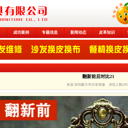
目
成功案例
专题信息
新闻动态
皮革知识
翻新前后对比21
来源:深圳豪方华沙发维修 浏览人数(
40