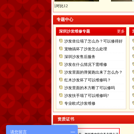
翻新前后对比12
翻新前后
专题中心
深圳沙发维修专题
更多
沙发坐位塌了怎么办？可以修得好
不？
宠物搞坏了沙发怎么处理
深圳沙发售后服务
沙发在什么情况下需维修
沙发里面的弹簧跑出来了怎么办？
红木沙发坏了可以维修吗？
沙发里面的木方断了可以修吗
沙发扶手塌了可以维修吗?
专业欧式沙发维修
资质证书
请您留言